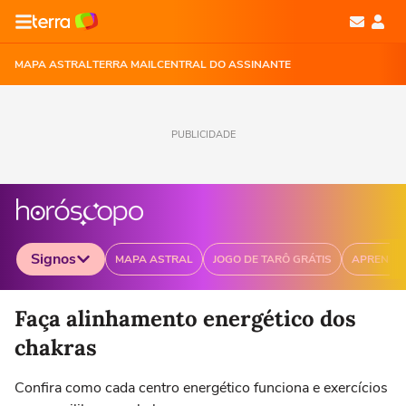
MAPA ASTRAL
TERRA MAIL
CENTRAL DO ASSINANTE
PUBLICIDADE
Signos
MAPA ASTRAL
JOGO DE TARÔ GRÁTIS
APRENDA
Selecione o signo para ver as notícias
Faça alinhamento energético dos
chakras
Confira como cada centro energético funciona e exercícios
Áries
Touro
Gêmeos
Câncer