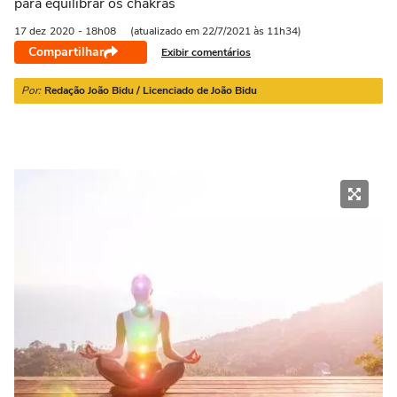
para equilibrar os chakras
21/03 a 20/04
21/04 a 20/05
21/05 a 20/06
21/06 a 21/07
2
17 dez
2020
- 18h08
(atualizado em 22/7/2021 às 11h34)
Compartilhar
Exibir comentários
Por:
Redação João Bidu / Licenciado de João Bidu