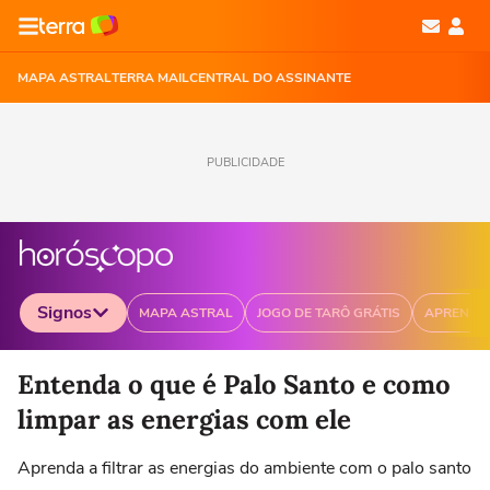
MAPA ASTRAL
TERRA MAIL
CENTRAL DO ASSINANTE
PUBLICIDADE
Signos
MAPA ASTRAL
JOGO DE TARÔ GRÁTIS
APRENDA
Selecione o signo para ver as notícias
Entenda o que é Palo Santo e como
limpar as energias com ele
Aprenda a filtrar as energias do ambiente com o palo santo
Áries
Touro
Gêmeos
Câncer