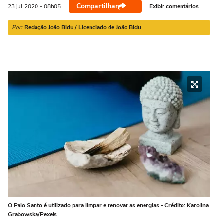
21/03 a 20/04
21/04 a 20/05
21/05 a 20/06
21/06 a 21/07
2
Compartilhar
Exibir comentários
23 jul
2020
- 08h05
Por:
Redação João Bidu / Licenciado de João Bidu
O Palo Santo é utilizado para limpar e renovar as energias - Crédito: Karolina
Grabowska/Pexels