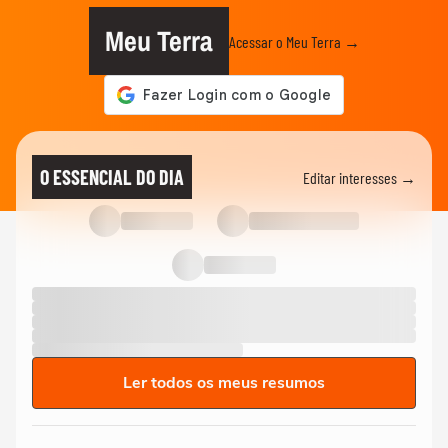
Meu Terra
Acessar o Meu Terra →
O ESSENCIAL DO DIA
Editar interesses →
Ler todos os meus resumos