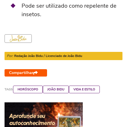
Pode ser utilizado como repelente de
insetos.
Por:
Redação João Bidu / Licenciado de João Bidu
Compartilhar
TAGS
HORÓSCOPO
JOÃO BIDU
VIDA E ESTILO