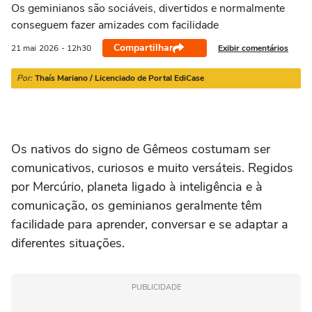
21/03 a 20/04
21/04 a 20/05
21/05 a 20/06
21/06 a 21/07
2
Os geminianos são sociáveis, divertidos e normalmente
conseguem fazer amizades com facilidade
Compartilhar
Exibir comentários
21 mai
2026
- 12h30
Por:
Thaís Mariano / Licenciado de Portal EdiCase
Os nativos do signo de Gêmeos costumam ser
comunicativos, curiosos e muito versáteis. Regidos
por Mercúrio, planeta ligado à inteligência e à
comunicação, os geminianos geralmente têm
facilidade para aprender, conversar e se adaptar a
diferentes situações.
PUBLICIDADE