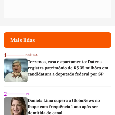
Mais lidas
1
POLÍTICA
Terrenos, casa e apartamento: Datena
registra patrimônio de R$ 35 milhões em
candidatura a deputado federal por SP
2
TV
Daniela Lima supera a GloboNews no
Ibope com frequência 1 ano após ser
demitida do canal