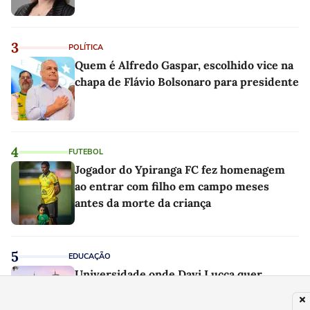
3
POLÍTICA
Quem é Alfredo Gaspar, escolhido vice na
chapa de Flávio Bolsonaro para presidente
4
FUTEBOL
Jogador do Ypiranga FC fez homenagem
ao entrar com filho em campo meses
antes da morte da criança
5
EDUCAÇÃO
Universidade onde Davi Lucca quer
estudar nos EUA custa quase R$ 400 mil e
já teve 29 ganhadores do prêmio Nobel