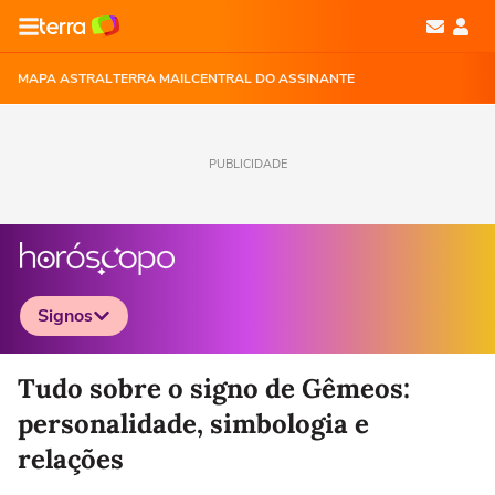
MAPA ASTRAL
TERRA MAIL
CENTRAL DO ASSINANTE
PUBLICIDADE
Signos
Selecione o signo para ver as notícias
Tudo sobre o signo de Gêmeos:
personalidade, simbologia e
relações
Áries
Touro
Gêmeos
Câncer