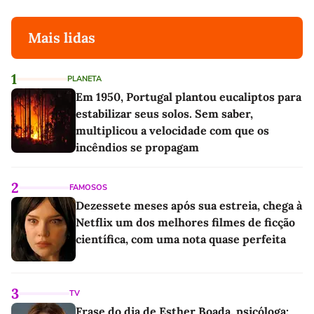
Mais lidas
1
PLANETA
Em 1950, Portugal plantou eucaliptos para
estabilizar seus solos. Sem saber,
multiplicou a velocidade com que os
incêndios se propagam
2
FAMOSOS
Dezessete meses após sua estreia, chega à
Netflix um dos melhores filmes de ficção
científica, com uma nota quase perfeita
3
TV
Frase do dia de Esther Boada, psicóloga: