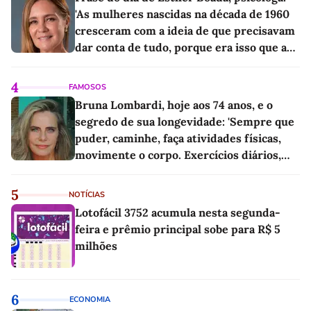
'As mulheres nascidas na década de 1960
cresceram com a ideia de que precisavam
dar conta de tudo, porque era isso que a
sociedade exigia'
4
FAMOSOS
Bruna Lombardi, hoje aos 74 anos, e o
segredo de sua longevidade: 'Sempre que
puder, caminhe, faça atividades físicas,
movimente o corpo. Exercícios diários,
mesmo pequenos, são libertadores'
5
NOTÍCIAS
Lotofácil 3752 acumula nesta segunda-
feira e prêmio principal sobe para R$ 5
milhões
6
ECONOMIA