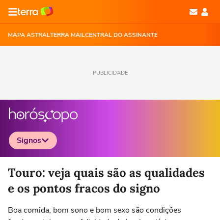
MAPA ASTRAL
TERRA MAIL
CENTRAL DO ASSINANTE
PUBLICIDADE
Signos
Selecione o signo para ver as notícias
Touro: veja quais são as qualidades
e os pontos fracos do signo
Boa comida, bom sono e bom sexo são condições
Áries
Touro
Gêmeos
Câncer