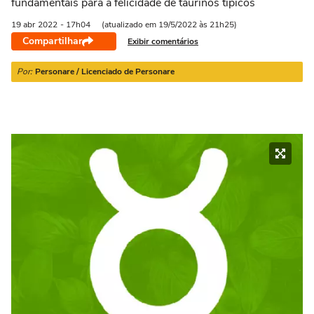
fundamentais para a felicidade de taurinos típicos
21/03 a 20/04
21/04 a 20/05
21/05 a 20/06
21/06 a 21/07
2
19 abr
2022
- 17h04
(atualizado em 19/5/2022 às 21h25)
Compartilhar
Exibir comentários
Por:
Personare / Licenciado de Personare