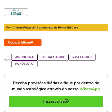
Por:
Viviane Pettersen / Licenciado de Portal EdiCase
Compartilhar
ASTROLOGIA
PORTAL EDICASE
VIDA E ESTILO
TAGS
HORÓSCOPO
Receba previsões diárias e fique por dentro do
mundo astrológico através do nosso
WhatsApp
Inscreva-se