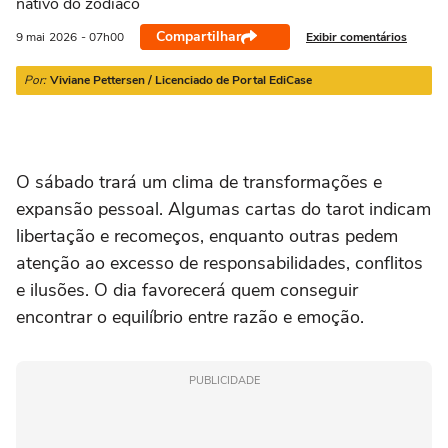
nativo do zodíaco
21/03 a 20/04
21/04 a 20/05
21/05 a 20/06
21/06 a 21/07
2
Compartilhar
Exibir comentários
9 mai
2026
- 07h00
Por:
Viviane Pettersen / Licenciado de Portal EdiCase
O sábado trará um clima de transformações e
expansão pessoal. Algumas cartas do tarot indicam
libertação e recomeços, enquanto outras pedem
atenção ao excesso de responsabilidades, conflitos
e ilusões. O dia favorecerá quem conseguir
encontrar o equilíbrio entre razão e emoção.
PUBLICIDADE