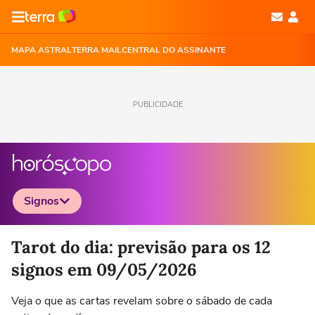
MAPA ASTRAL
TERRA MAIL
CENTRAL DO ASSINANTE
PUBLICIDADE
Signos
Selecione o signo para ver as notícias
Tarot do dia: previsão para os 12
signos em 09/05/2026
Veja o que as cartas revelam sobre o sábado de cada
Áries
Touro
Gêmeos
Câncer