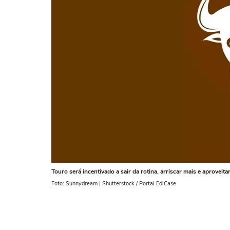
Touro será incentivado a sair da rotina, arriscar mais e aprovei
Foto: Sunnydream | Shutterstock / Portal EdiCase