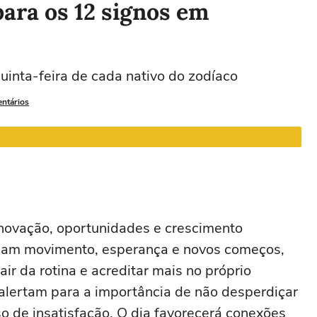
para os 12 signos em
Leão
Virgem
Libra
Escorpião
uinta-feira de cada nativo do zodíaco
22/07 a 22/08
23/08 a 22/09
23/09 a 22/10
23/10 a 21/11
2
entários
enovação, oportunidades e crescimento
dicam movimento, esperança e novos começos,
ir da rotina e acreditar mais no próprio
lertam para a importância de não desperdiçar
o de insatisfação. O dia favorecerá conexões