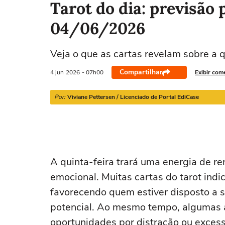
Tarot do dia: previsão 
04/06/2026
Áries
Touro
Gêmeos
Câncer
Veja o que as cartas revelam sobre a q
21/03 a 20/04
21/04 a 20/05
21/05 a 20/06
21/06 a 21/07
Compartilhar
4 jun
2026
- 07h00
Exibir com
Por:
Viviane Pettersen / Licenciado de Portal EdiCase
A quinta-feira trará uma energia de r
emocional. Muitas cartas do tarot in
favorecendo quem estiver disposto a sa
potencial. Ao mesmo tempo, algumas a
oportunidades por distração ou excess