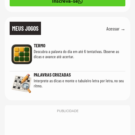
Inscreva-se
MEUS JOGOS
Acessar →
TERMO
Descubra a palavra do dia em até 6 tentativas. Observe as
dicas e avance até acertar.
PALAVRAS CRUZADAS
Interprete as dicas e monte o tabuleiro letra por letra, no seu
ritmo.
PUBLICIDADE