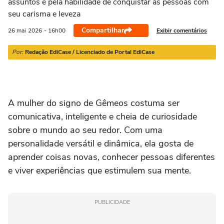
assuntos e pela habilidade de conquistar as pessoas com
21/03 a 20/04
21/04 a 20/05
21/05 a 20/06
21/06 a 21/07
2
seu carisma e leveza
Compartilhar
Exibir comentários
26 mai
2026
- 16h00
Por:
Redação EdiCase / Licenciado de Portal EdiCase
A mulher do signo de Gêmeos costuma ser
comunicativa, inteligente e cheia de curiosidade
sobre o mundo ao seu redor. Com uma
personalidade versátil e dinâmica, ela gosta de
aprender coisas novas, conhecer pessoas diferentes
e viver experiências que estimulem sua mente.
PUBLICIDADE