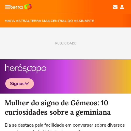
MAPA ASTRAL
TERRA MAIL
CENTRAL DO ASSINANTE
PUBLICIDADE
Signos
Selecione o signo para ver as notícias
Mulher do signo de Gêmeos: 10
curiosidades sobre a geminiana
Ela se destaca pela facilidade em conversar sobre diversos
Áries
Touro
Gêmeos
Câncer