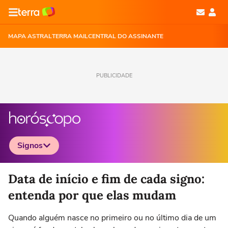
MAPA ASTRAL
TERRA MAIL
CENTRAL DO ASSINANTE
PUBLICIDADE
Signos
Selecione o signo para ver as notícias
Data de início e fim de cada signo:
entenda por que elas mudam
Quando alguém nasce no primeiro ou no último dia de um
Áries
Touro
Gêmeos
Câncer