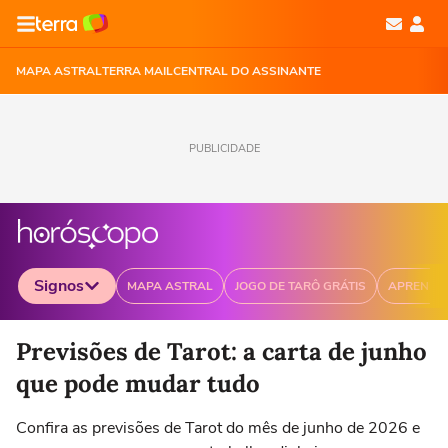
MAPA ASTRAL
TERRA MAIL
CENTRAL DO ASSINANTE
PUBLICIDADE
Signos
MAPA ASTRAL
JOGO DE TARÔ GRÁTIS
APRENDA
Selecione o signo para ver as notícias
Previsões de Tarot: a carta de junho
que pode mudar tudo
Confira as previsões de Tarot do mês de junho de 2026 e
Áries
Touro
Gêmeos
Câncer