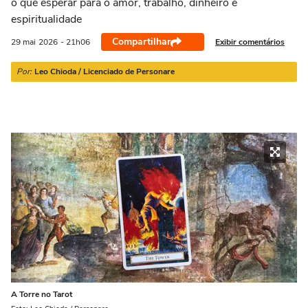
o que esperar para o amor, trabalho, dinheiro e
21/03 a 20/04
21/04 a 20/05
21/05 a 20/06
21/06 a 21/07
2
espiritualidade
Compartilhar
Exibir comentários
29 mai
2026
- 21h06
Por:
Leo Chioda / Licenciado de Personare
A Torre no Tarot