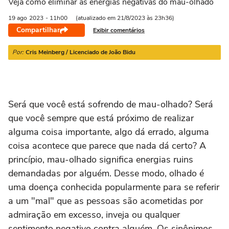
Veja como eliminar as energias negativas do mau-olhado
21/03 a 20/04
21/04 a 20/05
21/05 a 20/06
21/06 a 21/07
2
19 ago
2023
- 11h00
(atualizado em 21/8/2023 às 23h36)
Compartilhar
Exibir comentários
Por:
Cris Meinberg / Licenciado de João Bidu
Será que você está sofrendo de mau-olhado? Será
que você sempre que está próximo de realizar
alguma coisa importante, algo dá errado, alguma
coisa acontece que parece que nada dá certo? A
princípio, mau-olhado significa energias ruins
demandadas por alguém. Desse modo, olhado é
uma doença conhecida popularmente para se referir
a um "mal" que as pessoas são acometidas por
admiração em excesso, inveja ou qualquer
sentimento negativo contra alguém. Os sinônimos