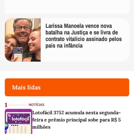
Larissa Manoela vence nova
batalha na Justiça e se livra de
contrato vitalício assinado pelos
pais na infância
Mais lidas
1
NOTÍCIAS
Lotofácil 3752 acumula nesta segunda-
feira e prêmio principal sobe para R$ 5
milhões