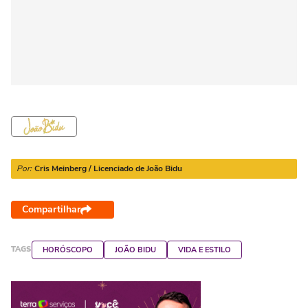
Por:
Cris Meinberg / Licenciado de João Bidu
Compartilhar
TAGS
HORÓSCOPO
JOÃO BIDU
VIDA E ESTILO