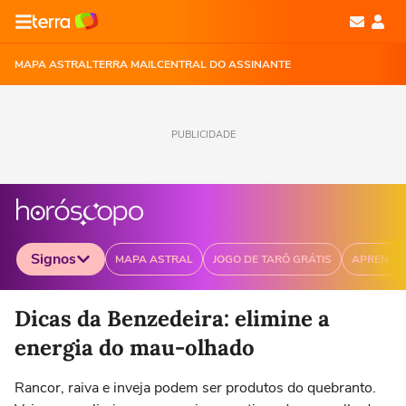
MAPA ASTRAL
TERRA MAIL
CENTRAL DO ASSINANTE
PUBLICIDADE
Signos
MAPA ASTRAL
JOGO DE TARÔ GRÁTIS
APRENDA
Selecione o signo para ver as notícias
Dicas da Benzedeira: elimine a
energia do mau-olhado
Rancor, raiva e inveja podem ser produtos do quebranto.
Áries
Touro
Gêmeos
Câncer