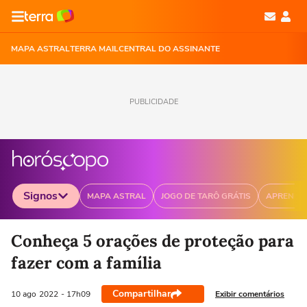
MAPA ASTRAL
TERRA MAIL
CENTRAL DO ASSINANTE
PUBLICIDADE
Signos
MAPA ASTRAL
JOGO DE TARÔ GRÁTIS
APRENDA
Selecione o signo para ver as notícias
Conheça 5 orações de proteção para
fazer com a família
Áries
Touro
Compartilhar
Gêmeos
Câncer
Exibir comentários
10 ago
2022
- 17h09