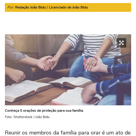
21/03 a 20/04
21/04 a 20/05
21/05 a 20/06
21/06 a 21/07
2
Por:
Redação João Bidu / Licenciado de João Bidu
Conheça 5 orações de proteção para sua família.
Foto: Shutterstock / João Bidu
Reunir os membros da família para orar é um ato de