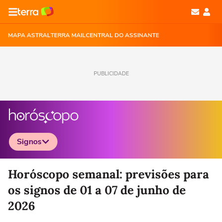
MAPA ASTRAL
TERRA MAIL
CENTRAL DO ASSINANTE
PUBLICIDADE
Signos
Selecione o signo para ver as notícias
Horóscopo semanal: previsões para
os signos de 01 a 07 de junho de
2026
Áries
Touro
Gêmeos
Câncer