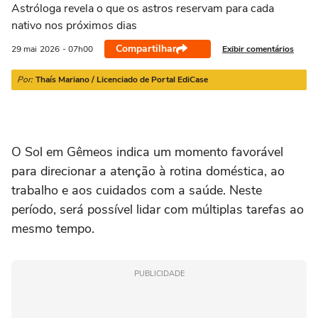
21/03 a 20/04
21/04 a 20/05
21/05 a 20/06
21/06 a 21/07
2
Astróloga revela o que os astros reservam para cada
nativo nos próximos dias
Compartilhar
Exibir comentários
29 mai
2026
- 07h00
Por:
Thaís Mariano / Licenciado de Portal EdiCase
O Sol em Gêmeos indica um momento favorável
para direcionar a atenção à rotina doméstica, ao
trabalho e aos cuidados com a saúde. Neste
período, será possível lidar com múltiplas tarefas ao
mesmo tempo.
PUBLICIDADE