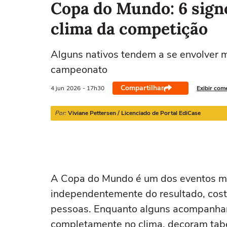
Copa do Mundo: 6 sign
clima da competição
Áries
Touro
Gêmeos
Câncer
Alguns nativos tendem a se envolver m
21/03 a 20/04
21/04 a 20/05
21/05 a 20/06
21/06 a 21/07
campeonato
Compartilhar
4 jun
2026
- 17h30
Exibir com
Por:
Viviane Pettersen / Licenciado de Portal EdiCase
A Copa do Mundo é um dos eventos ma
independentemente do resultado, co
pessoas. Enquanto alguns acompanham
completamente no clima, decoram tab