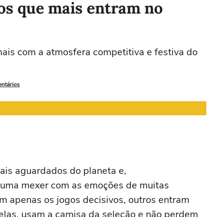
os que mais entram no
Leão
Virgem
Libra
Escorpião
ais com a atmosfera competitiva e festiva do
22/07 a 22/08
23/08 a 22/09
23/09 a 22/10
23/10 a 21/11
2
entários
is aguardados do planeta e,
stuma mexer com as emoções de muitas
 apenas os jogos decisivos, outros entram
elas, usam a camisa da seleção e não perdem