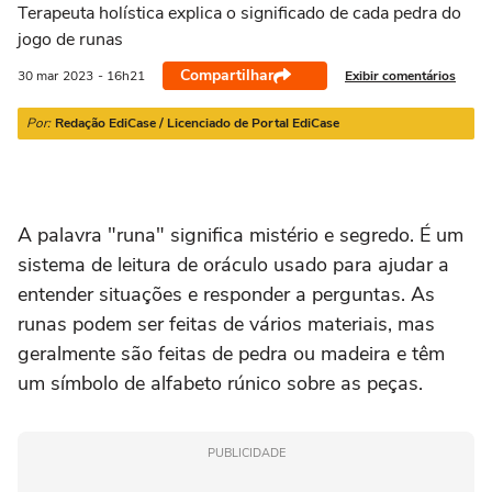
21/03 a 20/04
21/04 a 20/05
21/05 a 20/06
21/06 a 21/07
2
Terapeuta holística explica o significado de cada pedra do
jogo de runas
Compartilhar
Exibir comentários
30 mar
2023
- 16h21
Por:
Redação EdiCase / Licenciado de Portal EdiCase
A palavra "runa" significa mistério e segredo. É um
sistema de leitura de oráculo usado para ajudar a
entender situações e responder a perguntas. As
runas podem ser feitas de vários materiais, mas
geralmente são feitas de pedra ou madeira e têm
um símbolo de alfabeto rúnico sobre as peças.
PUBLICIDADE