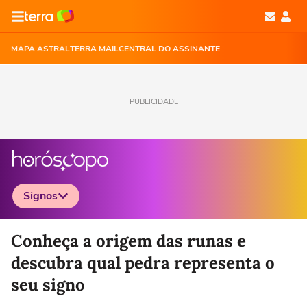
MAPA ASTRAL
TERRA MAIL
CENTRAL DO ASSINANTE
PUBLICIDADE
Signos
Selecione o signo para ver as notícias
Conheça a origem das runas e
descubra qual pedra representa o
seu signo
Áries
Touro
Gêmeos
Câncer