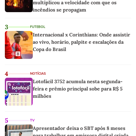
multiplicou a velocidade com que os
incêndios se propagam
3
FUTEBOL
Internacional x Corinthians: Onde assistir
ao vivo, horário, palpite e escalações da
Copa do Brasil
4
NOTÍCIAS
Lotofácil 3752 acumula nesta segunda-
feira e prêmio principal sobe para R$ 5
milhões
5
TV
Apresentador deixa o SBT após 8 meses
para trabalhar em emissora digital criada