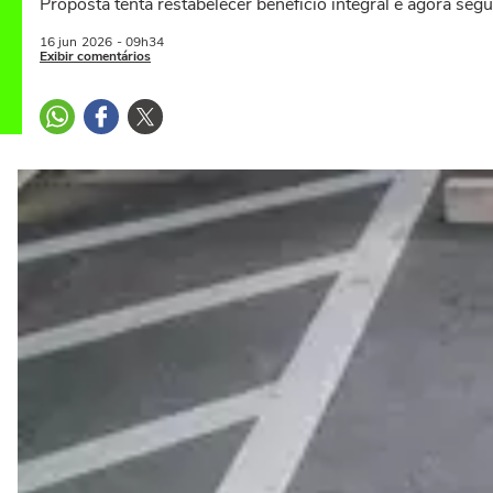
Proposta tenta restabelecer benefício integral e agora se
16 jun
2026
- 09h34
Exibir comentários