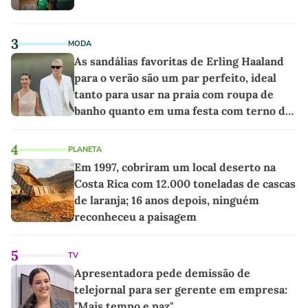
3
MODA
As sandálias favoritas de Erling Haaland
para o verão são um par perfeito, ideal
tanto para usar na praia com roupa de
banho quanto em uma festa com terno de
linho
4
PLANETA
Em 1997, cobriram um local deserto na
Costa Rica com 12.000 toneladas de cascas
de laranja; 16 anos depois, ninguém
reconheceu a paisagem
5
TV
Apresentadora pede demissão de
telejornal para ser gerente em empresa:
"Mais tempo e paz"