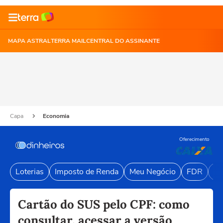
MAPA ASTRAL
TERRA MAIL
CENTRAL DO ASSINANTE
Capa
Economia
Oferecimento
Loterias
Imposto de Renda
Meu Negócio
FDR
Li
Cartão do SUS pelo CPF: como
consultar, acessar a versão