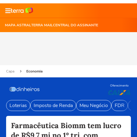
MAPA ASTRAL
TERRA MAIL
CENTRAL DO ASSINANTE
Capa
Economia
Oferecimento
Loterias
Imposto de Renda
Meu Negócio
FDR
Li
Farmacêutica Biomm tem lucro
de R$9,7 mi no 1º tri, com