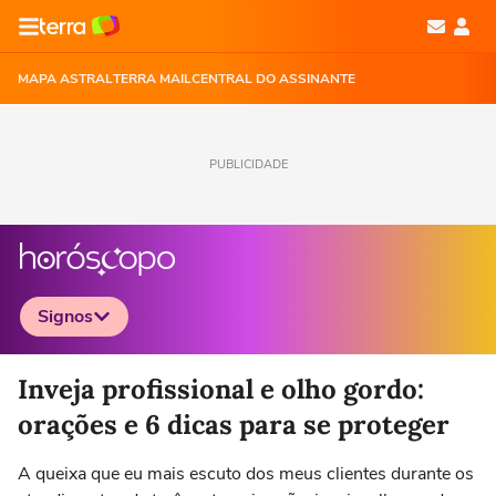
MAPA ASTRAL
TERRA MAIL
CENTRAL DO ASSINANTE
PUBLICIDADE
Signos
Selecione o signo para ver as notícias
Inveja profissional e olho gordo:
orações e 6 dicas para se proteger
A queixa que eu mais escuto dos meus clientes durante os
Áries
Touro
Gêmeos
Câncer