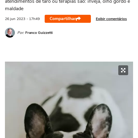
atendimentos de tarô ou terapias são: inveja, olho gordo e
21/03 a 20/04
21/04 a 20/05
21/05 a 20/06
21/06 a 21/07
2
maldade
Compartilhar
Exibir comentários
26 jun
2023
- 17h49
Por:
Franco Guizzetti