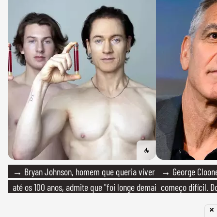
→ Bryan Johnson, homem que queria viver
→ George Clooney
até os 100 anos, admite que "foi longe demais
começo difícil. 
em busca pela longevidade"
por dois anos e, 