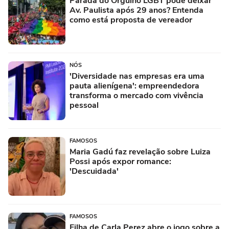
Parada do Orgulho LGBT pode deixar
Av. Paulista após 29 anos? Entenda
como está proposta de vereador
NÓS
'Diversidade nas empresas era uma
pauta alienígena': empreendedora
transforma o mercado com vivência
pessoal
FAMOSOS
Maria Gadú faz revelação sobre Luiza
Possi após expor romance:
'Descuidada'
FAMOSOS
Filha de Carla Perez abre o jogo sobre a