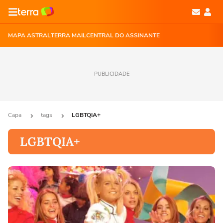
MAPA ASTRAL
TERRA MAIL
CENTRAL DO ASSINANTE
PUBLICIDADE
Capa
tags
LGBTQIA+
LGBTQIA+