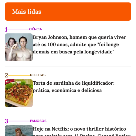
Mais lidas
1
CIÊNCIA
Bryan Johnson, homem que queria viver
até os 100 anos, admite que "foi longe
demais em busca pela longevidade"
2
RECEITAS
Torta de sardinha de liquidificador:
prática, econômica e deliciosa
3
FAMOSOS
Hoje na Netflix: o novo thriller histórico
para assistir com Al Pacino, Gerard Butler