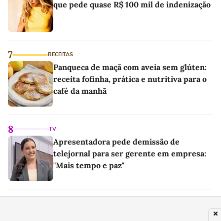
que pede quase R$ 100 mil de indenização
7
RECEITAS
Panqueca de maçã com aveia sem glúten:
receita fofinha, prática e nutritiva para o
café da manhã
8
TV
Apresentadora pede demissão de
telejornal para ser gerente em empresa:
"Mais tempo e paz"
9
FUTEBOL
Jogador do Ypiranga FC fez homenagem