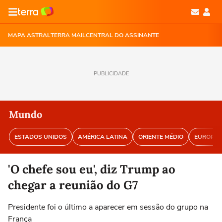
MAPA ASTRAL
TERRA MAIL
CENTRAL DO ASSINANTE
PUBLICIDADE
Mundo
ESTADOS UNIDOS
AMÉRICA LATINA
ORIENTE MÉDIO
EUROPA
'O chefe sou eu', diz Trump ao
chegar a reunião do G7
Presidente foi o último a aparecer em sessão do grupo na
França