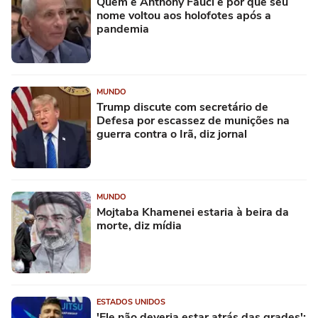
Quem é Anthony Fauci e por que seu
nome voltou aos holofotes após a
pandemia
MUNDO
Trump discute com secretário de
Defesa por escassez de munições na
guerra contra o Irã, diz jornal
MUNDO
Mojtaba Khamenei estaria à beira da
morte, diz mídia
ESTADOS UNIDOS
'Ele não deveria estar atrás das grades':