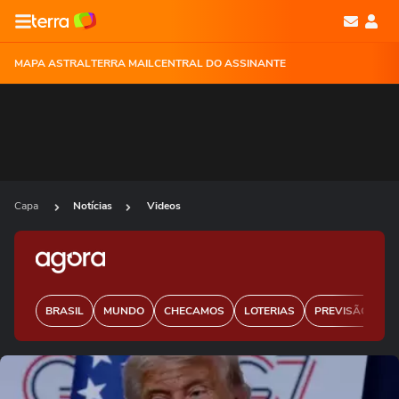
MAPA ASTRAL
TERRA MAIL
CENTRAL DO ASSINANTE
Capa
Notícias
Videos
BRASIL
MUNDO
CHECAMOS
LOTERIAS
PREVISÃO DO 
Ops!