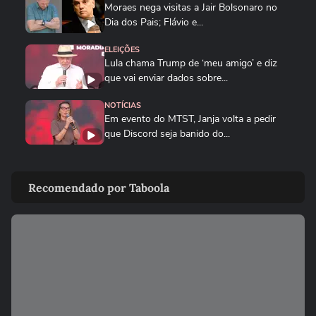
Moraes nega visitas a Jair Bolsonaro no
Dia dos Pais; Flávio e...
ELEIÇÕES
Lula chama Trump de ‘meu amigo’ e diz
que vai enviar dados sobre...
NOTÍCIAS
Em evento do MTST, Janja volta a pedir
que Discord seja banido do...
BRASIL
Queda de helicóptero deixa ao menos
Recomendado por Taboola
quatro mortos no Rio de...
CIDADES
Queda de helicóptero deixa ao menos
quatro mortos no Rio de Janeiro
ENTRETÊ
Alinne Rosa registra boletim de ocorrência
após agressão: ‘Não...