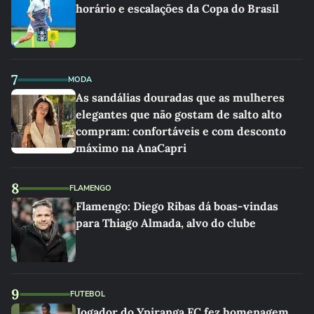
horário e escalações da Copa do Brasil
7
MODA
As sandálias douradas que as mulheres
elegantes que não gostam de salto alto
compram: confortáveis e com desconto
máximo na AnaCapri
8
FLAMENGO
Flamengo: Diego Ribas dá boas-vindas
para Thiago Almada, alvo do clube
9
FUTEBOL
Jogador do Ypiranga FC fez homenagem