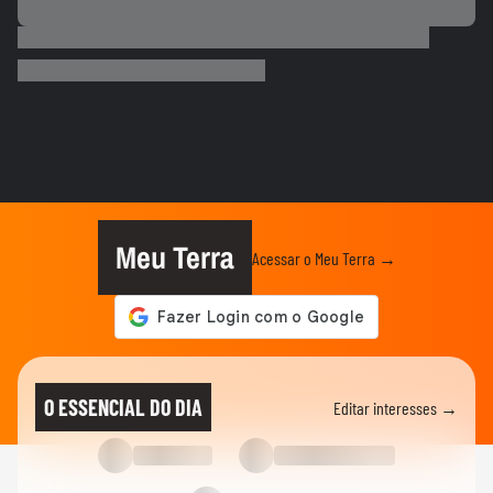
BRASIL
Mulher é salva por policial após escorregar
ao tentar embarcar em...
BRASIL
Lula chama Rubio de 'latino-americano
frustrado' e diz que...
ELEIÇÕES
Lula chama Rubio de 'latino-americano
frustrado' e diz que...
Meu Terra
Acessar o Meu Terra →
CIDADES
Ventos fortes atingem Santos e Defesa
Civil alerta para ressaca e...
EDUCAÇÃO
Secretária escolar pula janela e salva
O ESSENCIAL DO DIA
Editar interesses →
estudante engasgado em Teresina
CIDADES
Com ventania, Rio recomenda que