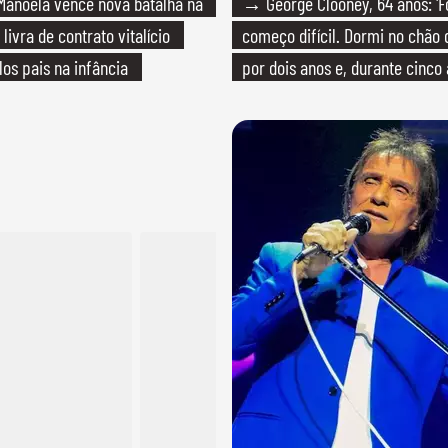
anoela vence nova batalha na
→ George Clooney, 64 anos: 'F
 livra de contrato vitalício
começo difícil. Dormi no chão
los pais na infância
por dois anos e, durante cinco 
bicicleta aos testes de elenco'