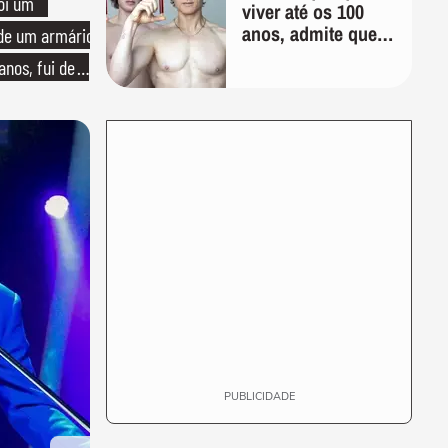
oi um
viver até os 100
anos, admite que
 de um armário
"foi longe demais
anos, fui de
em busca pela
longevidade"
PUBLICIDADE