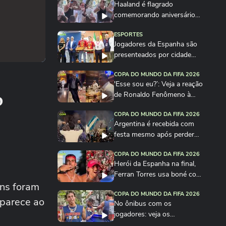
Haaland é flagrado
comemorando aniversário
em festa na Itália
ESPORTES
Jogadores da Espanha são
presenteados por cidade
com quantidade de...
COPA DO MUNDO DA FIFA 2026
'Esse sou eu?’: Veja a reação
o
de Ronaldo Fenômeno à
imitação de Vieri
COPA DO MUNDO DA FIFA 2026
Argentina é recebida com
festa mesmo após perder
para a Espanha na...
COPA DO MUNDO DA FIFA 2026
Herói da Espanha na final,
Ferran Torres usa boné com
ns foram
frase de...
COPA DO MUNDO DA FIFA 2026
aparece ao
No ônibus com os
jogadores: veja os
bastidores da festa da