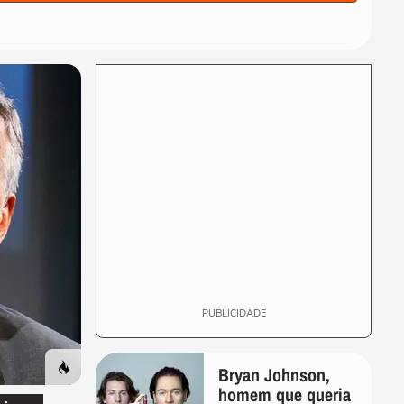
seleção da Espanha arrasta
multidão em...
COPA DO MUNDO DA FIFA 2026
Lamine Yamal manda recado
a Paredes após agressão a
Gavi na final...
COPA DO MUNDO DA FIFA 2026
Adolescente morre após
fonte desabar durante
comemoração do título...
COPA DO MUNDO DA FIFA 2026
Torcedores argentinos
entram em confronto com a
PM no RJ após...
PUBLICIDADE
Bryan Johnson,
homem que queria