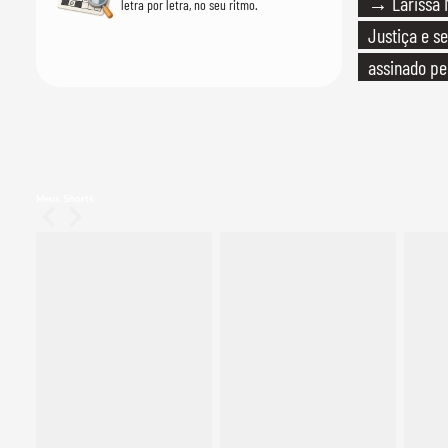
→ Larissa M
letra por letra, no seu ritmo.
Justiça e se
assinado pe
Meus Shorts