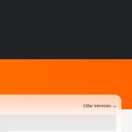
MUNDO
Irã divulga vídeo de
petroleiros em chamas após
ataques em Ormuz
AS PRINCIPAIS NOTÍCIAS DA
EUROPA
Milhares de imigrantes
chegam a Ceuta, na
Espanha, e prefeito pede...
MUNDO
Menino de 11 anos viraliza
após virar tradutor da mãe
durante...
ELEIÇÕES
Lula diz que não é ‘louco’ de
brigar com China e EUA:
‘Quero...
FUTEBOL
Editar interesses →
No Japão, Zico tranquiliza
fãs após terremoto de
grandes...
NOTÍCIAS
Lula critica sistema de