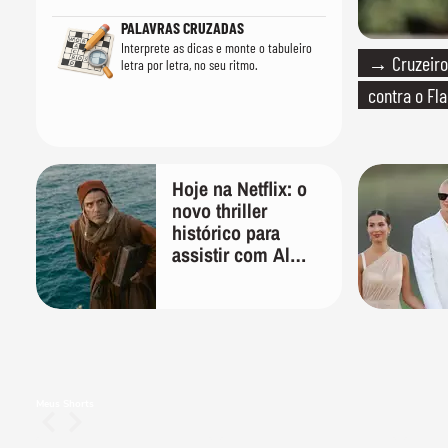
PALAVRAS CRUZADAS
Interprete as dicas e monte o tabuleiro
→ Cruzeiro 
letra por letra, no seu ritmo.
contra o F
Hoje na Netflix: o
novo thriller
histórico para
assistir com Al
Pacino, Gerard
Butler e Jason
Momoa
Meus Shorts