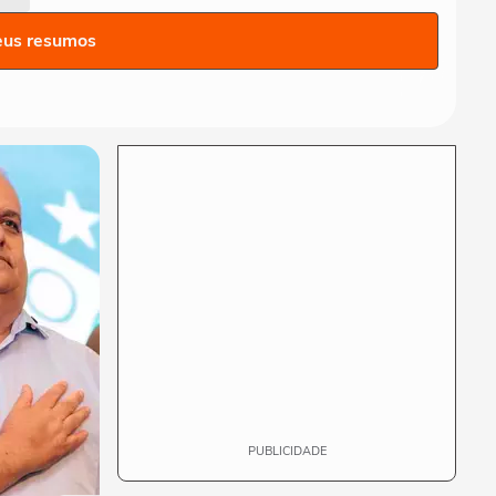
saúde dos EUA ao exaltar
SUS: ‘Vá tentar...
eus resumos
MUNDO
Cãozinho é resgatado com
vida dos escombros 29 dias
após terremoto...
MUNDO
Vídeo registra explosão em
shopping após terremoto de
magnitude...
MUNDO
Vídeo mostra muralhas de
castelo desabando após
terremoto de...
PUBLICIDADE