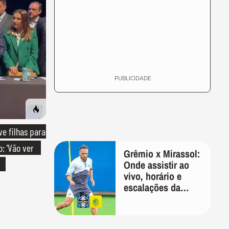
PUBLICIDADE
e filhas para
: 'Vão ver
Grêmio x Mirassol:
Onde assistir ao
vivo, horário e
escalações da
Copa do Brasil