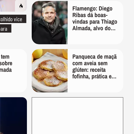
Flamengo: Diego
Ribas dá boas-
olhido vice
vindas para Thiago
Almada, alvo do
para
clube
 tem
Panqueca de maçã
 sobre
com aveia sem
lmada
glúten: receita
fofinha, prática e
nutritiva para o
café da manhã