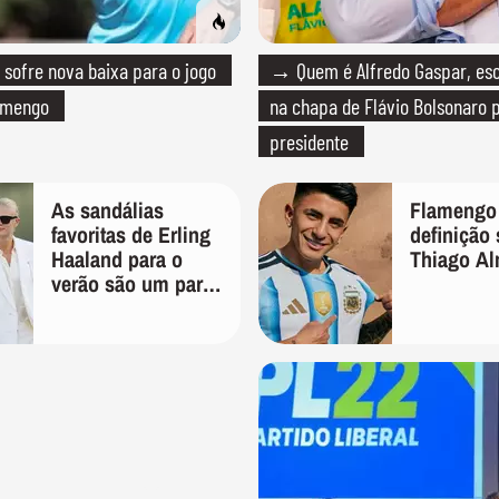
sofre nova baixa para o jogo
→ Quem é Alfredo Gaspar, esc
lamengo
na chapa de Flávio Bolsonaro 
presidente
As sandálias
Flamengo
favoritas de Erling
definição
Haaland para o
Thiago A
verão são um par
perfeito, ideal tanto
para usar na praia
com roupa de
banho quanto em
uma festa com
terno de linho