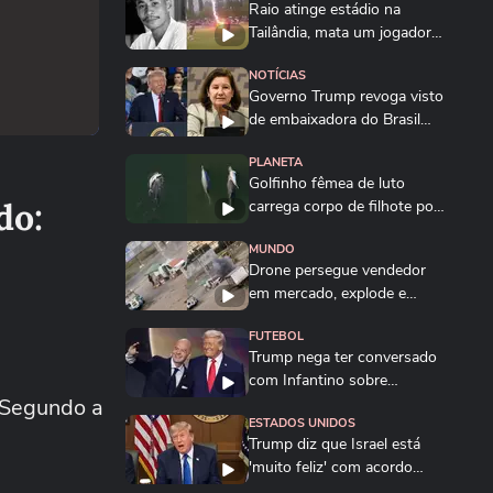
Raio atinge estádio na
Tailândia, mata um jogador e
deixa outros...
NOTÍCIAS
Governo Trump revoga visto
de embaixadora do Brasil
nos EUA; saiba...
PLANETA
Golfinho fêmea de luto
do:
carrega corpo de filhote por
vários dias na...
MUNDO
Drone persegue vendedor
em mercado, explode e
lança homem contra...
FUTEBOL
Trump nega ter conversado
com Infantino sobre
. Segundo a
proposta da Fifa...
ESTADOS UNIDOS
Trump diz que Israel está
'muito feliz' com acordo
para...