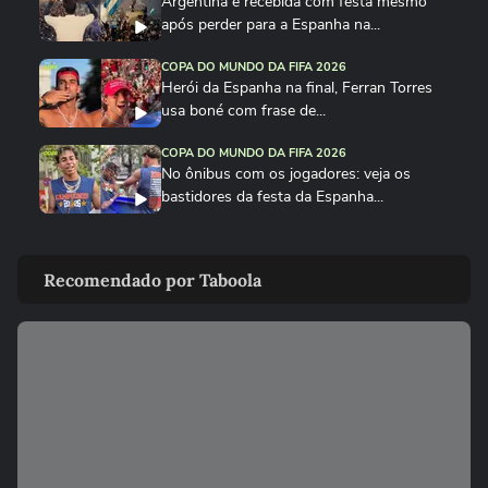
Argentina é recebida com festa mesmo
após perder para a Espanha na...
COPA DO MUNDO DA FIFA 2026
Herói da Espanha na final, Ferran Torres
usa boné com frase de...
COPA DO MUNDO DA FIFA 2026
No ônibus com os jogadores: veja os
bastidores da festa da Espanha...
COPA DO MUNDO DA FIFA 2026
Cucurella canta em festa da Espanha
Recomendado por Taboola
música viral criada por...
COPA DO MUNDO DA FIFA 2026
Fã de Neymar, Nico Williams surpreende
com 'funk proibidão' do...
COPA DO MUNDO DA FIFA 2026
Cucurella ‘perde a linha’ e ‘hidrata’ taça da
Copa do Mundo...