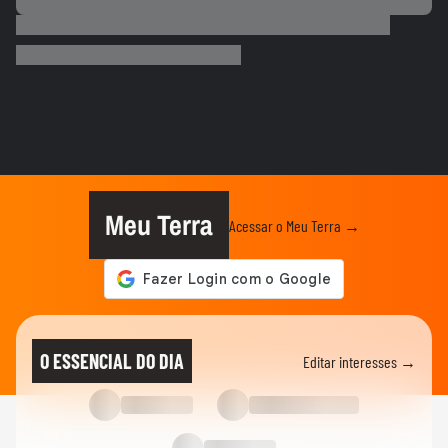
COPA DO MUNDO DA FIFA 2026
Que intimidade! Lamine Yamal faz carinho
e 'lustra' taça da Copa...
COPA DO MUNDO DA FIFA 2026
Imagens aéreas mostram ruas de Madri
tomadas por torcedores em...
COPA DO MUNDO DA FIFA 2026
‘Somos os reis do mundo’: seleção da
Espanha arrasta multidão em...
Meu Terra
Acessar o Meu Terra →
COPA DO MUNDO DA FIFA 2026
Lamine Yamal manda recado a Paredes
após agressão a Gavi na final...
COPA DO MUNDO DA FIFA 2026
Adolescente morre após fonte desabar
O ESSENCIAL DO DIA
Editar interesses →
durante comemoração do título...
COPA DO MUNDO DA FIFA 2026
Torcedores argentinos entram em
confronto com a PM no RJ após...