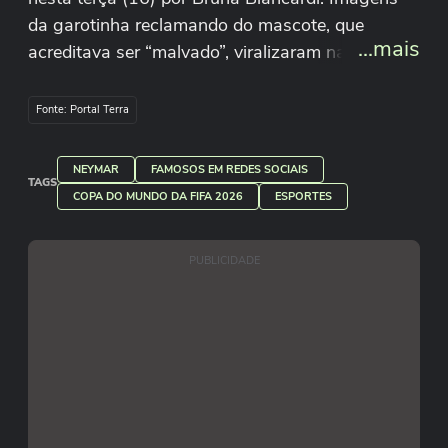
da garotinha reclamando do mascote, que
...mais
acreditava ser “malvado”, viralizaram nas redes.
“Viu como ele é bonzinho”, perguntou Neymar
esta semana na ‘conciliação’ da dupla.
Fonte: Portal Terra
Reprodução/Instagram/brunabiancardi
NEYMAR
FAMOSOS EM REDES SOCIAIS
TAGS
COPA DO MUNDO DA FIFA 2026
ESPORTES
PUBLICIDADE