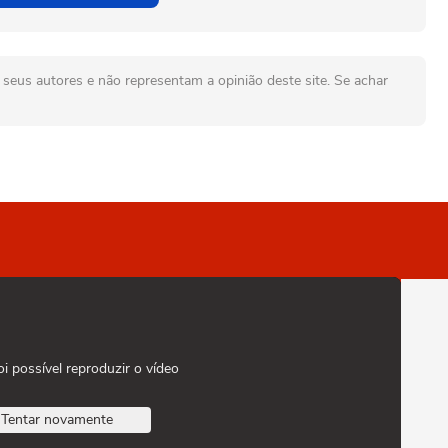
seus autores e não representam a opinião deste site. Se achar
oi possível reproduzir o vídeo
Tentar novamente