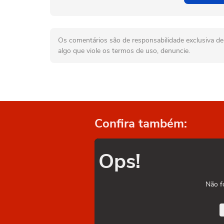
Os comentários são de responsabilidade exclusiva de 
algo que viole os termos de uso, denuncie.
Confira também:
Ops!
Não f