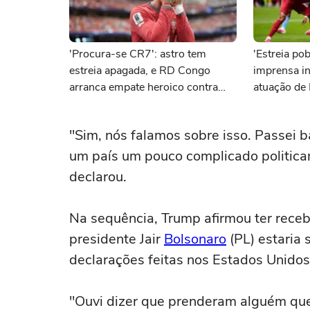
'Procura-se CR7': astro tem
'Estreia po
estreia apagada, e RD Congo
imprensa in
arranca empate heroico contra
atuação de
Portugal
histórico n
"Sim, nós falamos sobre isso. Passei 
um país um pouco complicado politica
declarou.
Na sequência, Trump afirmou ter rece
presidente Jair
Bolsonaro
(PL) estaria 
declarações feitas nos Estados Unidos
"Ouvi dizer que prenderam alguém que