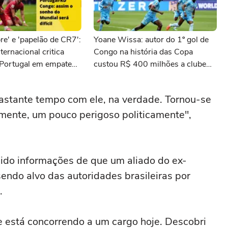
bre' e 'papelão de CR7':
Yoane Wissa: autor do 1º gol de
ternacional critica
Congo na história das Copa
 Portugal em empate
custou R$ 400 milhões a clube
a estreia na Copa
inglês
bastante tempo com ele, na verdade. Tornou-se
mente, um pouco perigoso politicamente",
bido informações de que um aliado do ex-
sendo alvo das autoridades brasileiras por
.
 está concorrendo a um cargo hoje. Descobri