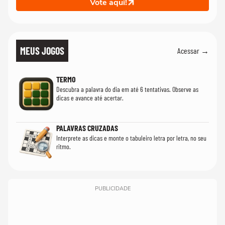
Vote aqui!
MEUS JOGOS
Acessar →
TERMO
Descubra a palavra do dia em até 6 tentativas. Observe as
dicas e avance até acertar.
PALAVRAS CRUZADAS
Interprete as dicas e monte o tabuleiro letra por letra, no seu
ritmo.
PUBLICIDADE