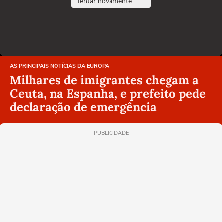
Tentar novamente
AS PRINCIPAIS NOTÍCIAS DA EUROPA
Milhares de imigrantes chegam a
Ceuta, na Espanha, e prefeito pede
declaração de emergência
PUBLICIDADE