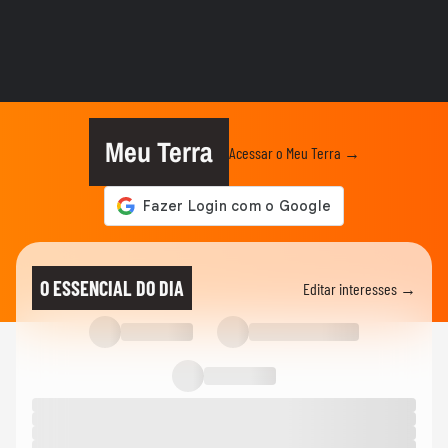
BRASIL
Lula chama Rubio de 'latino-americano
frustrado' e diz que...
ELEIÇÕES
Lula chama Rubio de 'latino-americano
frustrado' e diz que...
Meu Terra
Acessar o Meu Terra →
CIDADES
Ventos fortes atingem Santos e Defesa
Civil alerta para ressaca e...
EDUCAÇÃO
Secretária escolar pula janela e salva
O ESSENCIAL DO DIA
Editar interesses →
estudante engasgado em Teresina
CIDADES
Com ventania, Rio recomenda que
população retorne para casa e...