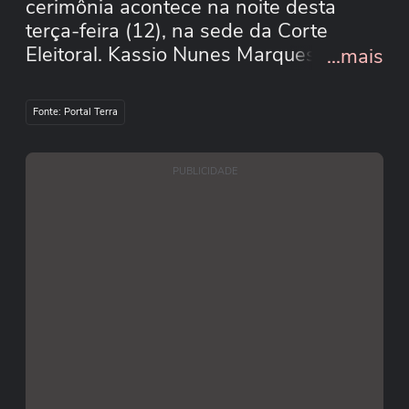
cerimônia acontece na noite desta
terça-feira (12), na sede da Corte
Eleitoral. Kassio Nunes Marques foi
...mais
empossado como presidente do
tribunal, e André Mendonça, como vice.
Fonte: Portal Terra
#terranoticiasshorts
Reprodução/Justiça Eleitoral/Youtube
PUBLICIDADE