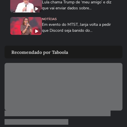
Lula chama Trump de ‘meu amigo’ e diz
que vai enviar dados sobre...
NOTÍCIAS
Em evento do MTST, Janja volta a pedir
que Discord seja banido do...
BRASIL
Queda de helicóptero deixa ao menos
Recomendado por Taboola
quatro mortos no Rio de...
CIDADES
Queda de helicóptero deixa ao menos
quatro mortos no Rio de Janeiro
ENTRETÊ
Alinne Rosa registra boletim de ocorrência
após agressão: ‘Não...
BRASIL
Mulher é salva por policial após escorregar
ao tentar embarcar em...