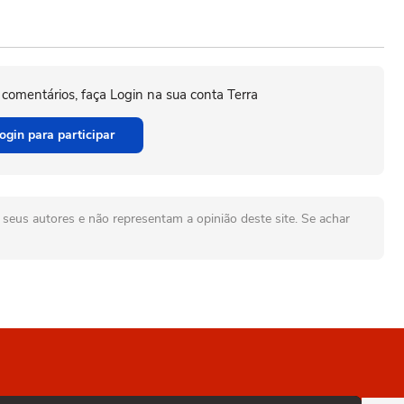
 comentários, faça Login na sua conta Terra
ogin para participar
seus autores e não representam a opinião deste site. Se achar