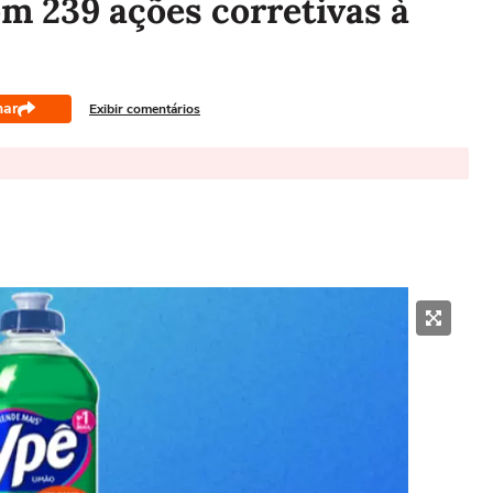
m 239 ações corretivas à
har
Exibir comentários