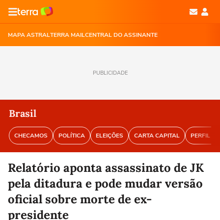
MAPA ASTRAL
TERRA MAIL
CENTRAL DO ASSINANTE
PUBLICIDADE
Brasil
CHECAMOS
POLÍTICA
ELEIÇÕES
CARTA CAPITAL
PERFIL BR
Relatório aponta assassinato de JK
pela ditadura e pode mudar versão
oficial sobre morte de ex-
presidente