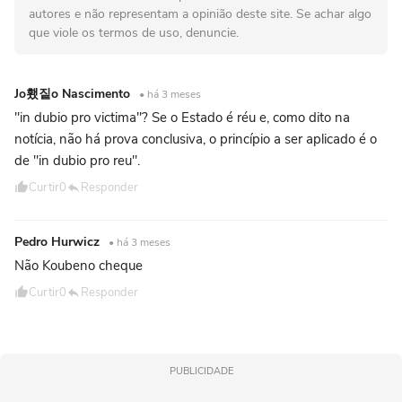
autores e não representam a opinião deste site. Se achar algo
que viole os termos de uso, denuncie.
Jo횄짙o Nascimento
• há 3 meses
"in dubio pro victima"? Se o Estado é réu e, como dito na
notícia, não há prova conclusiva, o princípio a ser aplicado é o
de "in dubio pro reu".
Curtir
0
Responder
Pedro Hurwicz
• há 3 meses
Não Koubeno cheque
Curtir
0
Responder
PUBLICIDADE