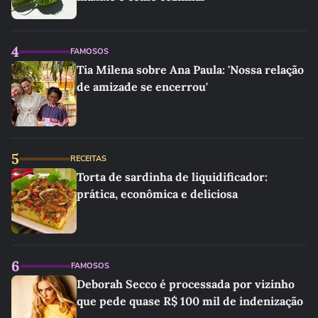
4
FAMOSOS
Tia Milena sobre Ana Paula: 'Nossa relação
de amizade se encerrou'
5
RECEITAS
Torta de sardinha de liquidificador:
prática, econômica e deliciosa
6
FAMOSOS
Deborah Secco é processada por vizinho
que pede quase R$ 100 mil de indenização