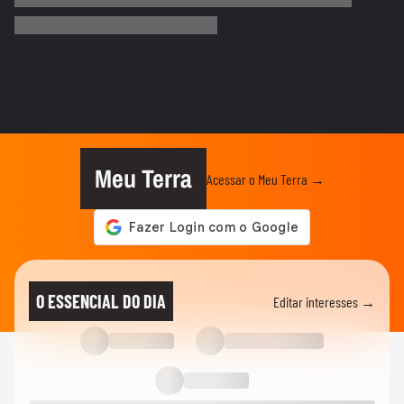
Ventos fortes atingem Santos e Defesa
Civil alerta para ressaca e...
EDUCAÇÃO
Secretária escolar pula janela e salva
estudante engasgado em Teresina
CIDADES
Com ventania, Rio recomenda que
população retorne para casa e...
Meu Terra
Acessar o Meu Terra →
CIDADES
Corredora diz que tomou rasteira de dois
homens em parque de São...
CIDADES
Motorista de ônibus é retirado à força de
O ESSENCIAL DO DIA
Editar interesses →
veículo por policiais...
CIDADES
Sessão da Câmara é interrompida após
briga entre vereadores no...