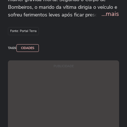
Bombeiros, o marido da vítima dirigia o veículo e
...mais
sofreu ferimentos leves após ficar preso às
ferragens. A mulher morreu no local; o caminhão
atingiu uma construção próxima a um frigorífico
Fonte: Portal Terra
e parte dos animais transportados também
morreu no acidente.
TAGS
CIDADES
Divulgação/CBMMG
PUBLICIDADE