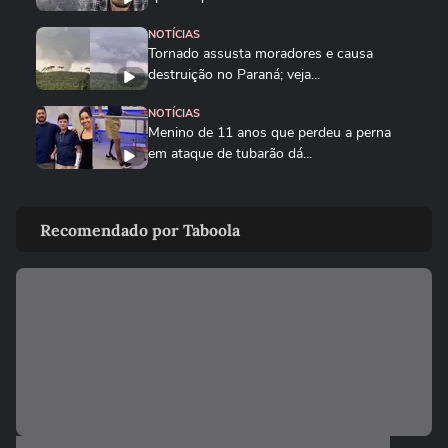
NOTÍCIAS
Tornado assusta moradores e causa
destruição no Paraná; veja...
NOTÍCIAS
Menino de 11 anos que perdeu a perna
em ataque de tubarão dá...
NOTÍCIAS
Piloto que morreu em queda de
Recomendado por Taboola
helicóptero no Rio era instrutor de...
CIDADES
Queda de helicóptero deixa ao menos
quatro mortos no Rio de Janeiro
ENTRETÊ
Alinne Rosa registra boletim de ocorrência
após agressão: ‘Não...
CIDADES