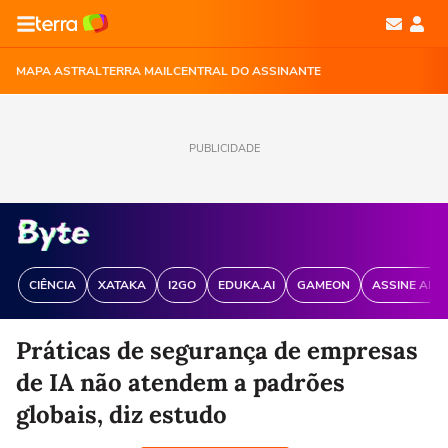
MAPA ASTRAL
TERRA MAIL
CENTRAL DO ASSINANTE
PUBLICIDADE
CIÊNCIA
XATAKA
I2GO
EDUKA.AI
GAMEON
ASSINE ANT
Práticas de segurança de empresas
de IA não atendem a padrões
globais, diz estudo