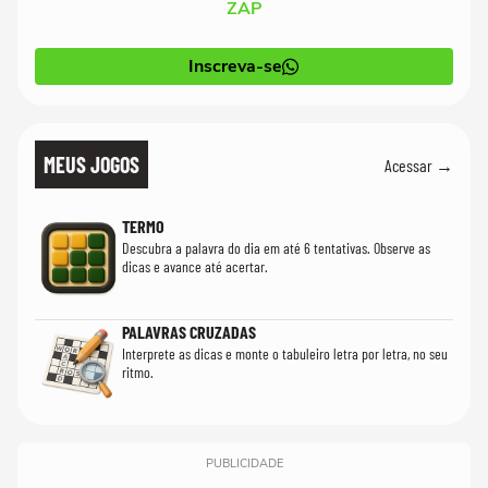
ZAP
Inscreva-se
MEUS JOGOS
Acessar →
TERMO
Descubra a palavra do dia em até 6 tentativas. Observe as
dicas e avance até acertar.
PALAVRAS CRUZADAS
Interprete as dicas e monte o tabuleiro letra por letra, no seu
ritmo.
PUBLICIDADE