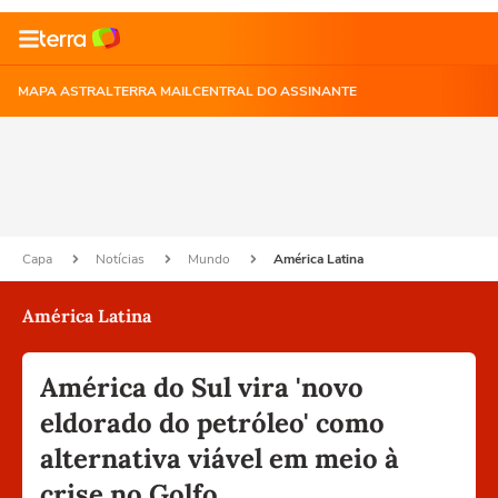
MAPA ASTRAL
TERRA MAIL
CENTRAL DO ASSINANTE
Capa
Notícias
Mundo
América Latina
América Latina
América do Sul vira 'novo
eldorado do petróleo' como
alternativa viável em meio à
crise no Golfo