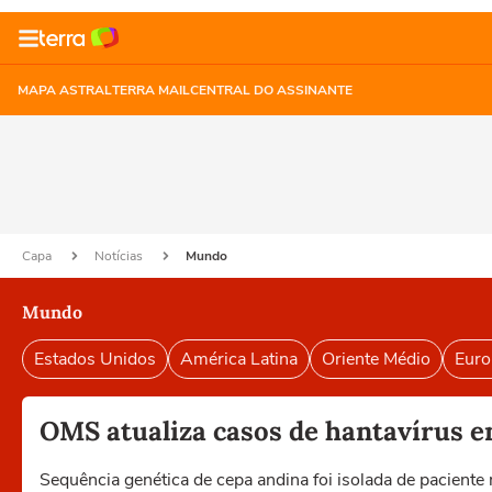
MAPA ASTRAL
TERRA MAIL
CENTRAL DO ASSINANTE
Capa
Notícias
Mundo
Mundo
Estados Unidos
América Latina
Oriente Médio
Euro
OMS atualiza casos de hantavírus e
Sequência genética de cepa andina foi isolada de paciente