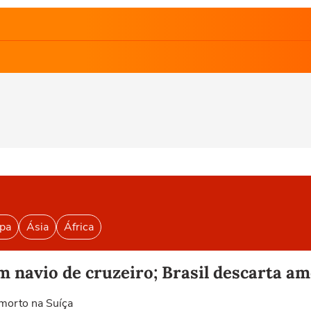
pa
Ásia
África
m navio de cruzeiro; Brasil descarta a
 morto na Suíça