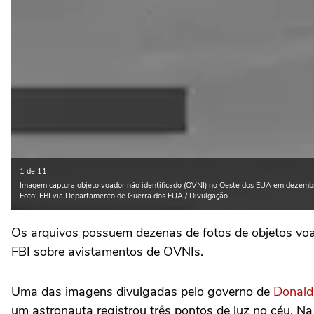
1 de 11
Imagem captura objeto voador não identificado (OVNI) no Oeste dos EUA em dezem
Foto: FBI via Departamento de Guerra dos EUA / Divulgação
Os arquivos possuem dezenas de fotos de objetos voad
FBI sobre avistamentos de OVNIs.
Uma das imagens divulgadas pelo governo de
Donald
um astronauta registrou três pontos de luz no céu. Na