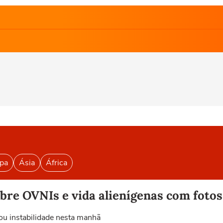
pa
Ásia
África
re OVNIs e vida alienígenas com fotos
u instabilidade nesta manhã