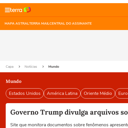
MAPA ASTRAL
TERRA MAIL
CENTRAL DO ASSINANTE
Capa
Notícias
Mundo
Mundo
Estados Unidos
América Latina
Oriente Médio
Euro
Governo Trump divulga arquivos sob
Site que monitora documentos sobre fenômenos apresento