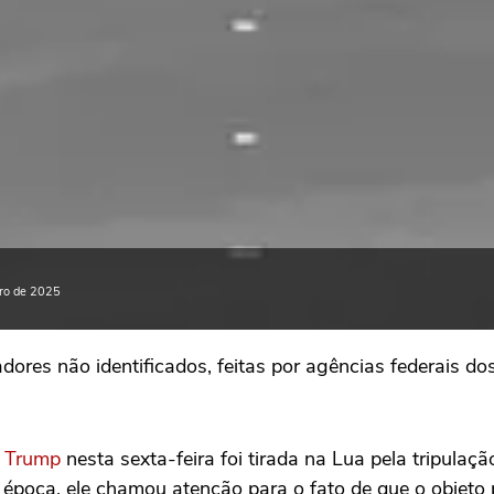
bro de 2025
ores não identificados, feitas por agências federais d
 Trump
nesta sexta-feira foi tirada na Lua pela tripula
 época, ele chamou atenção para o fato de que o objeto 