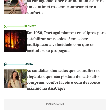
na cor algodão-doce e aumentam a altura
em centímetros sem comprometer o
conforto
8
PLANETA
Em 1950, Portugal plantou eucaliptos para
estabilizar seus solos. Sem saber,
multiplicou a velocidade com que os
incêndios se propagam
9
MODA
As sandálias douradas que as mulheres
elegantes que não gostam de salto alto
compram: confortáveis e com desconto
máximo na AnaCapri
PUBLICIDADE