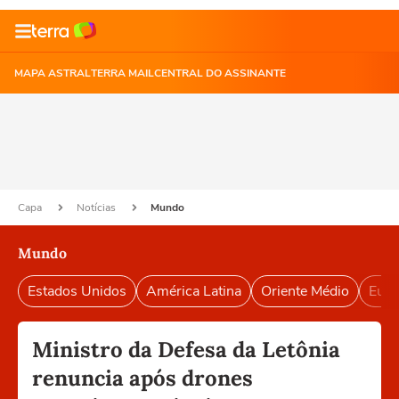
MAPA ASTRAL
TERRA MAIL
CENTRAL DO ASSINANTE
Capa
Notícias
Mundo
Mundo
Estados Unidos
América Latina
Oriente Médio
Euro
Ministro da Defesa da Letônia
renuncia após drones