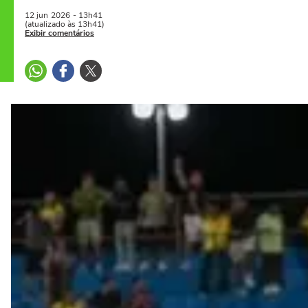
12 jun
2026
- 13h41
(atualizado às 13h41)
Exibir comentários