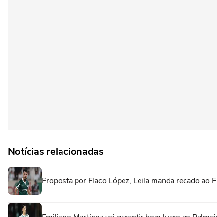
Notícias relacionadas
Proposta por Flaco López, Leila manda recado ao F