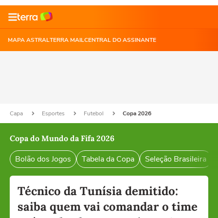
MAPA ASTRAL
TERRA MAIL
CENTRAL DO ASSINANTE
Capa
Esportes
Futebol
Copa 2026
Copa do Mundo da Fifa 2026
Bolão dos Jogos
Tabela da Copa
Seleção Brasileira
Técnico da Tunísia demitido:
saiba quem vai comandar o time