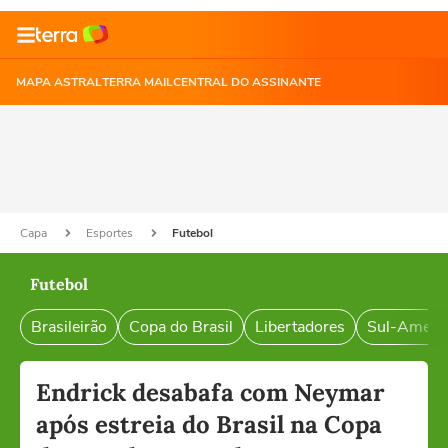
MAPA ASTRAL
TERRA MAIL
CENTRAL DO ASSINANTE
Capa
Esportes
Futebol
Futebol
Brasileirão
Copa do Brasil
Libertadores
Sul-Ameri
Endrick desabafa com Neymar
após estreia do Brasil na Copa