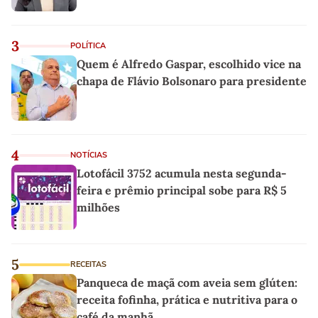
3
POLÍTICA
Quem é Alfredo Gaspar, escolhido vice na
chapa de Flávio Bolsonaro para presidente
4
NOTÍCIAS
Lotofácil 3752 acumula nesta segunda-
feira e prêmio principal sobe para R$ 5
milhões
5
RECEITAS
Panqueca de maçã com aveia sem glúten:
receita fofinha, prática e nutritiva para o
café da manhã