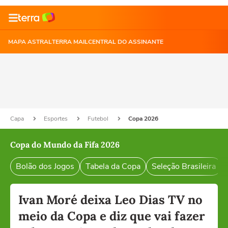
MAPA ASTRAL
TERRA MAIL
CENTRAL DO ASSINANTE
Capa
Esportes
Futebol
Copa 2026
Copa do Mundo da Fifa 2026
Bolão dos Jogos
Tabela da Copa
Seleção Brasileira
Ivan Moré deixa Leo Dias TV no
meio da Copa e diz que vai fazer