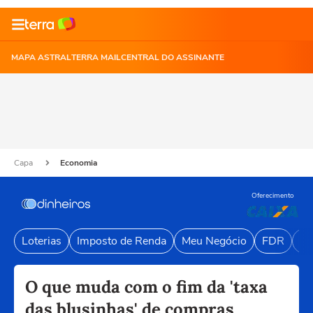
MAPA ASTRAL
TERRA MAIL
CENTRAL DO ASSINANTE
Capa
Economia
Oferecimento
Loterias
Imposto de Renda
Meu Negócio
FDR
Li
O que muda com o fim da 'taxa
das blusinhas' de compras