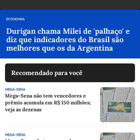
ECONOMIA
Durigan chama Milei de 'palhaço' e
diz que indicadores do Brasil são
melhores que os da Argentina
Recomendado para você
MEGA-SENA
Mega-Sena não tem vencedores e
prêmio acumula em R$ 150 milhões;
veja as dezenas
MEGA-SENA