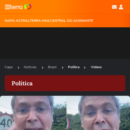
MAPA ASTRAL
TERRA MAIL
CENTRAL DO ASSINANTE
Capa
Notícias
Brasil
Política
Videos
Política
Ops!
Não foi possível reproduzir o vídeo