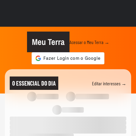
ELEIÇÕES
Favoritos, indefinição: veja como vai
começar a campanha nos...
ELEIÇÕES
Cleitinho volta atrás e pede candidatura ao
governo de MG: ‘Quem...
Meu Terra
Acessar o Meu Terra →
ELEIÇÕES
Zema diz que vice deve ser do Novo:
'Queremos alguém com ficha limpa'
ELEIÇÕES
De olho na Presidência, Zema anuncia
O ESSENCIAL DO DIA
Editar interesses →
mudança de BH para São Paulo:...
POLÍTICA
Pesquisa BTG-Nexus: Lula tem 41% e
Flávio Bolsonaro, 37%, no 1º turno