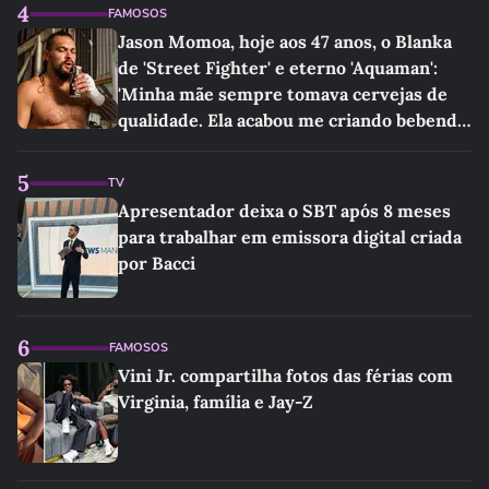
4
FAMOSOS
Jason Momoa, hoje aos 47 anos, o Blanka
de 'Street Fighter' e eterno 'Aquaman':
'Minha mãe sempre tomava cervejas de
qualidade. Ela acabou me criando bebendo
as melhores'
5
TV
Apresentador deixa o SBT após 8 meses
para trabalhar em emissora digital criada
por Bacci
6
FAMOSOS
Vini Jr. compartilha fotos das férias com
Virginia, família e Jay-Z