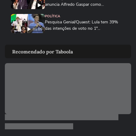
anuncia Alfredo Gaspar como...
POLÍTICA
Pesquisa Genial/Quaest: Lula tem 39%
das intenções de voto no 1º...
01:05
NOTÍCIAS
Governo Trump revoga visto de
Recomendado por Taboola
embaixadora do Brasil nos EUA; saiba...
ELEIÇÕES
Zema mostra convite a Girão após
senador ser confirmado como vice...
ELEIÇÕES
Caiado diz em sabatina que quarto
mandato de Lula seria um ‘Dilma...
ELEIÇÕES
Zema diz que, se eleito, irá dialogar com
parlamentares, mas que...