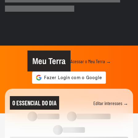
Menino de 11 anos viraliza após virar
tradutor da mãe durante...
ELEIÇÕES
Lula diz que não é ‘louco’ de brigar com
China e EUA: ‘Quero...
FUTEBOL
No Japão, Zico tranquiliza fãs após
terremoto de grandes...
Meu Terra
Acessar o Meu Terra →
NOTÍCIAS
Lula critica sistema de saúde dos EUA ao
exaltar SUS: ‘Vá tentar...
MUNDO
Cãozinho é resgatado com vida dos
O ESSENCIAL DO DIA
Editar interesses →
escombros 29 dias após terremoto...
MUNDO
Vídeo registra explosão em shopping
após terremoto de magnitude...