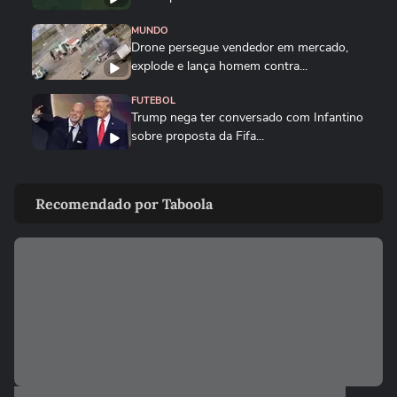
MUNDO
Drone persegue vendedor em mercado,
explode e lança homem contra...
FUTEBOL
Trump nega ter conversado com Infantino
sobre proposta da Fifa...
ESTADOS UNIDOS
Trump diz que Israel está 'muito feliz' com
Recomendado por Taboola
acordo para...
MUNDO
Irã divulga vídeo de petroleiros em
chamas após ataques em Ormuz
AS PRINCIPAIS NOTÍCIAS DA EUROPA
Milhares de imigrantes chegam a Ceuta,
na Espanha, e prefeito pede...
MUNDO