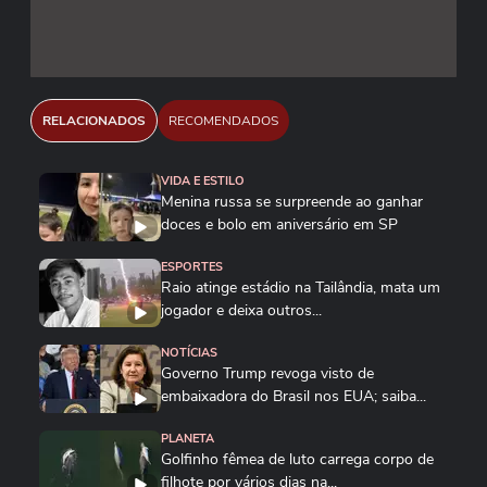
RELACIONADOS
RECOMENDADOS
VIDA E ESTILO
Menina russa se surpreende ao ganhar
doces e bolo em aniversário em SP
ESPORTES
Raio atinge estádio na Tailândia, mata um
jogador e deixa outros...
NOTÍCIAS
Governo Trump revoga visto de
embaixadora do Brasil nos EUA; saiba...
PLANETA
Golfinho fêmea de luto carrega corpo de
filhote por vários dias na...