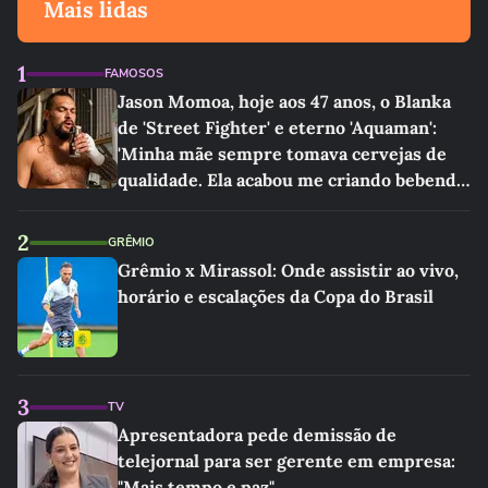
Mais lidas
1
FAMOSOS
Jason Momoa, hoje aos 47 anos, o Blanka
de 'Street Fighter' e eterno 'Aquaman':
'Minha mãe sempre tomava cervejas de
qualidade. Ela acabou me criando bebendo
as melhores'
2
GRÊMIO
Grêmio x Mirassol: Onde assistir ao vivo,
horário e escalações da Copa do Brasil
3
TV
Apresentadora pede demissão de
telejornal para ser gerente em empresa:
"Mais tempo e paz"