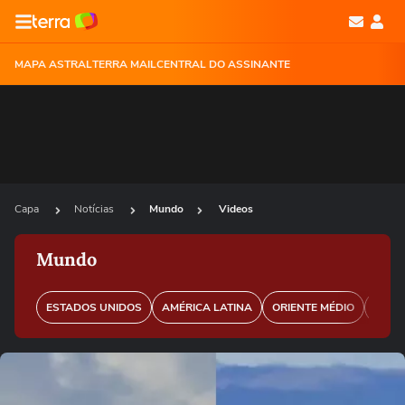
MAPA ASTRAL
TERRA MAIL
CENTRAL DO ASSINANTE
Capa
Notícias
Mundo
Videos
Mundo
ESTADOS UNIDOS
AMÉRICA LATINA
ORIENTE MÉDIO
EURO
Ops!