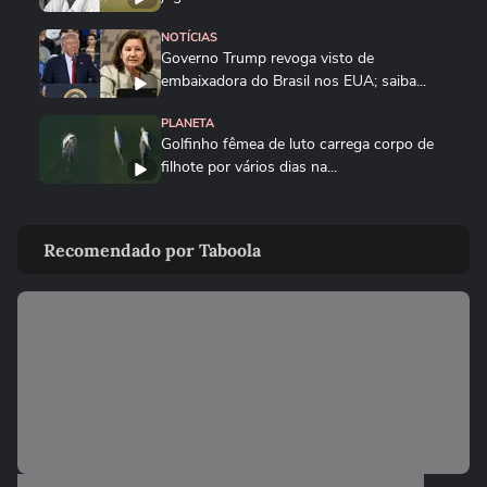
NOTÍCIAS
Governo Trump revoga visto de
embaixadora do Brasil nos EUA; saiba...
PLANETA
Golfinho fêmea de luto carrega corpo de
filhote por vários dias na...
MUNDO
Drone persegue vendedor em mercado,
Recomendado por Taboola
explode e lança homem contra...
FUTEBOL
Trump nega ter conversado com Infantino
sobre proposta da Fifa...
ESTADOS UNIDOS
Trump diz que Israel está 'muito feliz' com
acordo para...
MUNDO