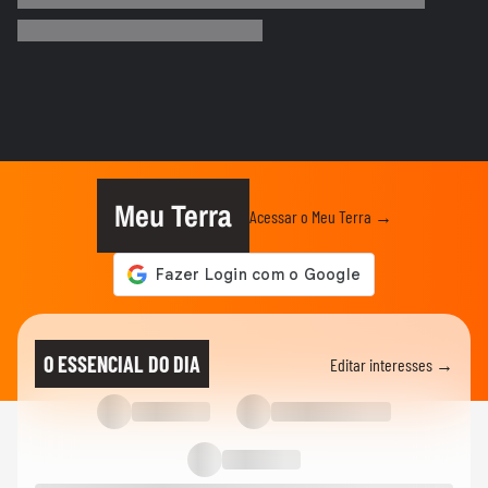
Irã divulga vídeo de petroleiros em
chamas após ataques em Ormuz
AS PRINCIPAIS NOTÍCIAS DA EUROPA
Milhares de imigrantes chegam a Ceuta,
na Espanha, e prefeito pede...
MUNDO
Menino de 11 anos viraliza após virar
tradutor da mãe durante...
Meu Terra
Acessar o Meu Terra →
ELEIÇÕES
Lula diz que não é ‘louco’ de brigar com
China e EUA: ‘Quero...
FUTEBOL
No Japão, Zico tranquiliza fãs após
O ESSENCIAL DO DIA
Editar interesses →
terremoto de grandes...
NOTÍCIAS
Lula critica sistema de saúde dos EUA ao
exaltar SUS: ‘Vá tentar...