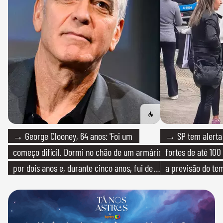
→ George Clooney, 64 anos: 'Foi um
→ SP tem alerta 
começo difícil. Dormi no chão de um armário
fortes de até 100
por dois anos e, durante cinco anos, fui de
a previsão do te
bicicleta aos testes de elenco'