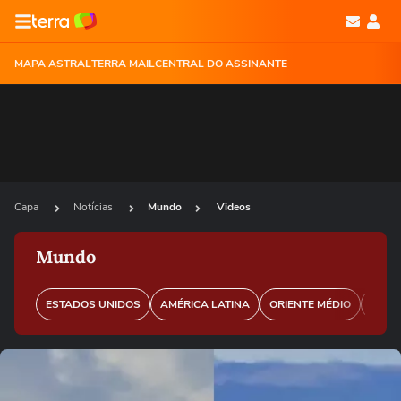
MAPA ASTRAL
TERRA MAIL
CENTRAL DO ASSINANTE
Capa
Notícias
Mundo
Videos
Mundo
ESTADOS UNIDOS
AMÉRICA LATINA
ORIENTE MÉDIO
EURO
Ops!