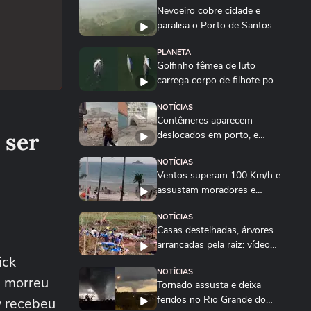
Nevoeiro cobre cidade e
paralisa o Porto de Santos
nesta quarta-feira
PLANETA
Golfinho fêmea de luto
carrega corpo de filhote por
vários dias na...
NOTÍCIAS
Contêineres aparecem
 ser
deslocados em porto, e
muro desaba após...
NOTÍCIAS
Ventos superam 100 Km/h e
assustam moradores e
turistas no litoral...
NOTÍCIAS
Casas destelhadas, árvores
arrancadas pela raiz: vídeos
ick
mostram...
NOTÍCIAS
e morreu
Tornado assusta e deixa
feridos no Rio Grande do
y recebeu