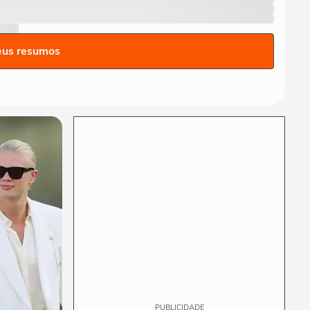
ar por bisão após se
aproximar para...
NOTÍCIAS
SC registra ao menos 19
eus resumos
cidades com temperaturas
negativas; vídeo...
MUNDO
Papagaio sobrevive por uma
semana sob escombros de
prédio e é...
PLANETA
Vazão das Cataratas do
Iguaçu está 4 vezes maior
que média e chega...
PUBLICIDADE