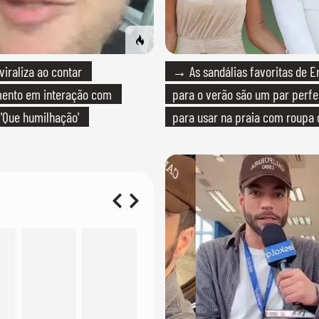
raliza ao contar
→ As sandálias favoritas de E
mento em interação com
para o verão são um par perfei
 'Que humilhação'
para usar na praia com roupa
quanto em uma festa com tern