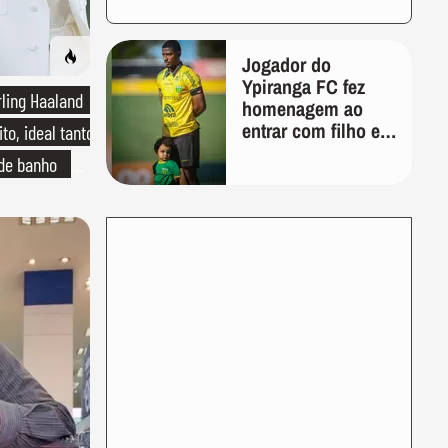
Jogador do
Ypiranga FC fez
rling Haaland
homenagem ao
entrar com filho em
to, ideal tanto
campo meses
 de banho
antes da morte da
criança
o de linho