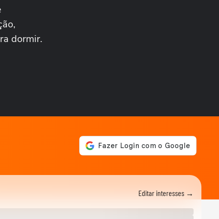
Sul; vídeos...
e
NOTÍCIAS
Tempestade de granizo
ção,
danifica quase 500 casas no
ra dormir.
RS; vídeos...
CIDADES
Sobe para 143 o número de
cidades afetadas pelas
chuvas no RS;...
NOTÍCIAS
Rebanho de gado nada para
fugir de inundação durante
fortes chuvas...
COPA DO MUNDO DA FIFA 2026
Temporal deixa regiões de
Nova York ‘debaixo d’água’
na véspera da...
CIDADES
Ventos de até 100 Km/h
causam danos em ao menos
Editar interesses →
16 cidades do Rio...
PLANETA
Idoso é arremessado para o