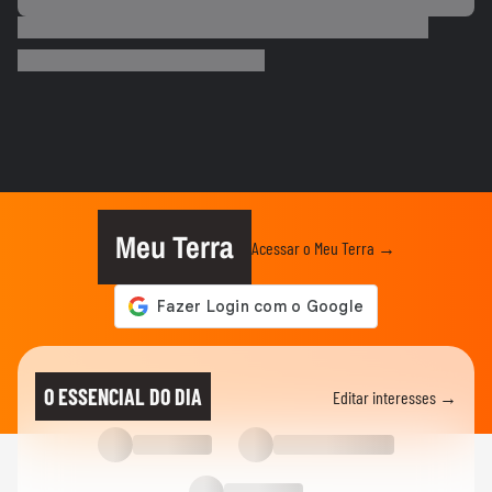
CIDADES
Motorista de ônibus é retirado à força de
veículo por policiais...
CIDADES
Sessão da Câmara é interrompida após
briga entre vereadores no...
VIDA E ESTILO
'Comecei por necessidade de criança':
artista transforma tubos de...
Meu Terra
Acessar o Meu Terra →
CIDADES
Tornado atinge cidade do RS pela
segunda semana seguida; veja
CIDADES
Chegada de ciclone provoca granizo e
O ESSENCIAL DO DIA
Editar interesses →
afeta mais de 100 casas no RS
NOTÍCIAS
Vídeo mostra o momento em que pai e
madrasta suspeitos de matar...