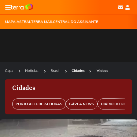
MAPA ASTRAL
TERRA MAIL
CENTRAL DO ASSINANTE
Capa
Notícias
Brasil
Cidades
Videos
Cidades
PORTO ALEGRE 24 HORAS
GÁVEA NEWS
DIÁRIO DO RIO
P
Ops!