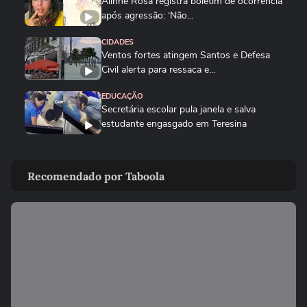
Alinne Rosa registra boletim de ocorrência
após agressão: ‘Não...
CIDADES
Ventos fortes atingem Santos e Defesa
Civil alerta para ressaca e...
EDUCAÇÃO
Secretária escolar pula janela e salva
estudante engasgado em Teresina
CIDADES
Com ventania, Rio recomenda que
Recomendado por Taboola
população retorne para casa e...
CIDADES
Tornado destrói casa de pecuarista no RS:
‘Cenário de guerra’
CIDADES
Corredora diz que tomou rasteira de dois
homens em parque de São...