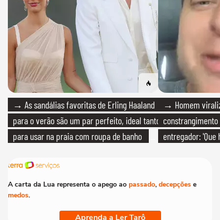
→ As sandálias favoritas de Erling Haaland
→ Homem viraliz
para o verão são um par perfeito, ideal tanto
constrangimento
para usar na praia com roupa de banho
entregador: 'Que 
quanto em uma festa com terno de linho
A carta da Lua representa o apego ao
passado
,
decepções
e
medos
.
Aprenda a Ler Tarô