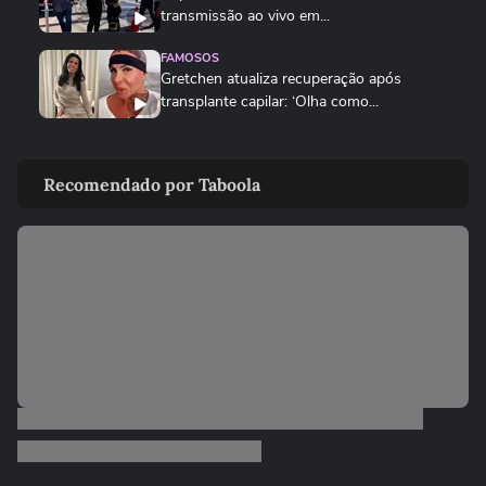
transmissão ao vivo em...
FAMOSOS
Gretchen atualiza recuperação após
transplante capilar: ‘Olha como...
FAMOSOS
'Raiva enorme': colega comenta prisão de
Recomendado por Taboola
ator suspeito de estuprar...
FAMOSOS
'Mulheres precisam ser amadas, e não
compreendidas': namorado de...
FAMOSOS
Jojo Todynho se anima após lipo para
retirar 4 kg das pernas:...
FAMOSOS
Boni rebate comentário de que ‘está gagá’
nas redes sociais
01:18