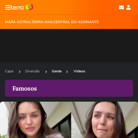
MAPA ASTRAL
TERRA MAIL
CENTRAL DO ASSINANTE
Capa
Diversão
Gente
Videos
Famosos
Ops!
Não foi possível reproduzir o vídeo