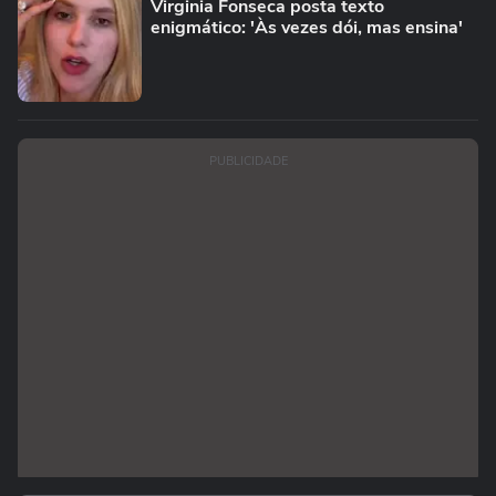
Virginia Fonseca posta texto
enigmático: 'Às vezes dói, mas ensina'
PUBLICIDADE