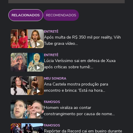
RELACIONADOS
RECOMENDADOS
ENTRETÊ
Após multa de R$ 350 mil por reality, Viih
Tube grava vídeo...
ENTRETÊ
Lúcia Veríssimo sai em defesa de Xuxa
após críticas sobre turnê:...
MEU SONORA
Ana Castela mostra produção para
encontro e brinca: 'Está na hora...
FAMOSOS
Homem viraliza ao contar
constrangimento por causa de nome
'unissex'
FAMOSOS
Repórter da Record cai em bueiro durante