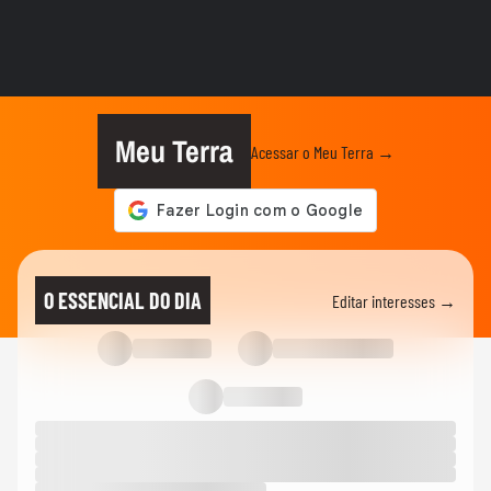
ENTRETÊ
Shawn Mendes faz 1º post para Bruna
Marquezine e se declara:...
ENTRETÊ
Paulo Gorgulho faz piada com Daniel
Vorcaro em peça sobre...
Meu Terra
Acessar o Meu Terra →
NOTÍCIAS
‘Caminhão-pipa de bençãos’: padre viraliza
ao abençoar fiéis com...
MEU SONORA
Ana Castela fala sobre cenas de beijo em
O ESSENCIAL DO DIA
Editar interesses →
novela: ‘Gostei da...
FAMOSOS
Após término, Michelle Barros diz que
amor por Shia Phoenix não...