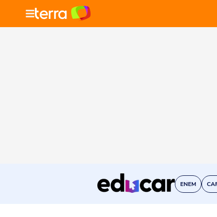
ENEM
CA